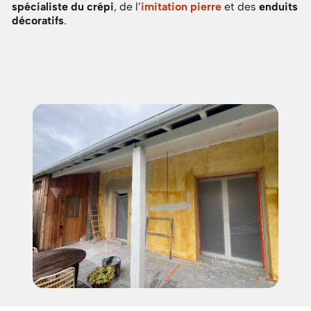
spécialiste du crépi
, de l’
imitation pierre
et des
enduits
décoratifs
.